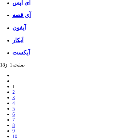
آی اپس
آی قصه
آیفون
آیکار
آیکست
صفحه1 از18
1
2
3
4
5
6
7
8
9
10