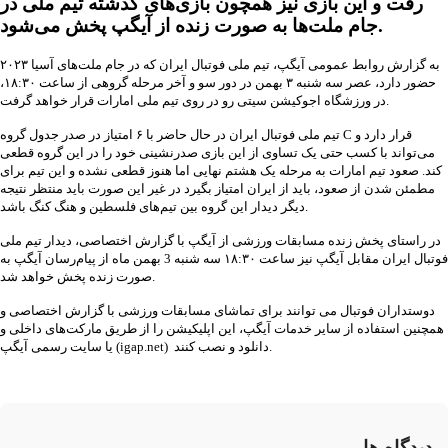
رفت و این بازی نیز همچون بازی‌های گذشته تیم ملی در
جام ملت‌ها به صورت زنده از آیگپ پخش می‌شود.
به گزارش روابط عمومی آیگپ، تیم ملی فوتبال ایران که در جام ملت‌های آسیا ۲۰۲۳
حضور دارد، عصر سه شنبه ۳ بهمن در دور سو و آخر مرحله گروهی از ساعت ۱۸:۳۰،
در ورزشگاه اجوکیشن سیتی رو در روی تیم ملی امارات قرار خواهد گرفت.
تیم ملی فوتبال ایران در حال حاضر با ۶ امتیاز در صدر جدول گروه C قرار دارد و
می‌تواند با کسب حتی یک تساوی از این بازی صدرنشینی خود را در این گروه قطعی
کند. صعود تیم امارات به مرحله یک هشتم نهایی اما هنوز قطعی نشده و این تیم برای
مطمئن شدن از صعود، باید از ایران امتیاز بگیرد در غیر این صورت باید منتظر نتیجه
دیگر دیدار این گروه بین تیم‌های فلسطین و هنگ کنگ باشد.
در راستای پخش زنده مسابقات ورزشی از آیگپ با گزارش اختصاصی، دیدار تیم ملی
فوتبال ایران مقابل آیگپ نیز ساعت ۱۸:۳۰ سه شنبه 3 بهمن ماه از پیام‌رسان آیگپ به
صورت زنده پخش خواهد شد.
دوستداران فوتبال می توانند برای تماشای مسابقات ورزشی با گزارش اختصاصی و
همچنین استفاده از سایر خدمات آیگپ، این اپلیکیشن را از طریق مارکت‌های داخلی و
یا سایت رسمی آیگپ (igap.net) دانلود و نصب کنند.
دیدگاه ها